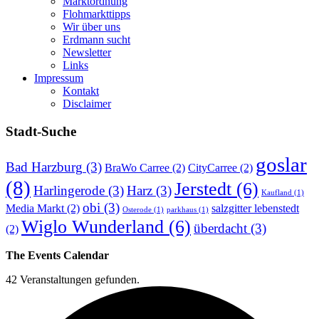
Marktordnung
Flohmarkttipps
Wir über uns
Erdmann sucht
Newsletter
Links
Impressum
Kontakt
Disclaimer
Stadt-Suche
goslar
Bad Harzburg
(3)
BraWo Carree
(2)
CityCarree
(2)
(8)
Jerstedt
(6)
Harlingerode
(3)
Harz
(3)
Kaufland
(1)
obi
(3)
Media Markt
(2)
salzgitter lebenstedt
Osterode
(1)
parkhaus
(1)
Wiglo Wunderland
(6)
überdacht
(3)
(2)
The Events Calendar
42 Veranstaltungen gefunden.